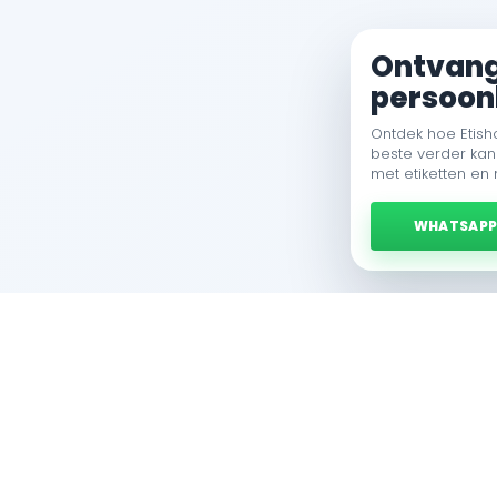
Ontvang 
persoonl
Ontdek hoe Etish
beste verder kan
met etiketten en
WHATSAP