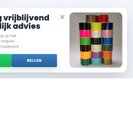
×
vrijblijvend
ijk advies
op je het
 helpen
 maatwerk.
P
BELLEN