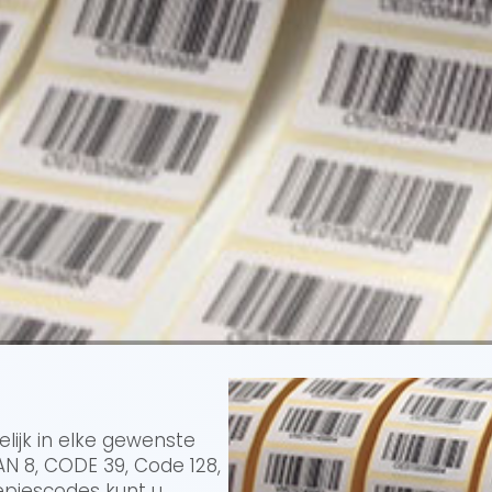
lijk in elke gewenste
AN 8, CODE 39, Code 128,
epjescodes kunt u