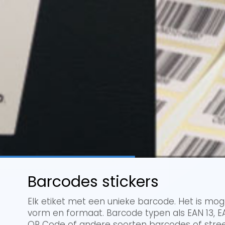
Barcodes stickers
Elk etiket met een unieke barcode. Het is moge
vorm en formaat. Barcode typen als EAN 13, E
QR Code of andere soorten barcodes of stre