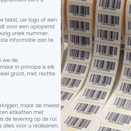
 tekst, uw logo of een
eldt voor een oplopend
eurig uniek nummer.
iste informatie aan te
p we de
aar in principe is elk
heel groot, met rechte
verkrijgen, maar de meest
ren etiketten met
 de levering op de rol.
alles voor u realiseren,