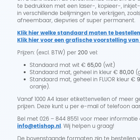
te bedrukken met een laser-, kopieer-, inkjet- 
in verschillende belijmingen te verkrijgen, zo
afneembaar, diepvries of super permanent.
Klik hier welke standaard maten te bestellen 
Klik hier voor een grafische voorstelling va
Prijzen: (excl. BTW) per
200
vel:
Standaard mat wit €
65,00
(wit)
Standaard mat, geheel in kleur €
80,00
(g
Standaard mat, geheel in FLUOR kleur €
9
oranje).
Vanaf 1000 A4 laser etikettenvellen of meer g
prijzen. Deze kunt u per e-mail of telefoon a
Bel met 026 – 844 8551 voor meer informatie 
info@etishop.nl
. Wij helpen u graag!
De bovenstaande formaten zijn te bestellen v