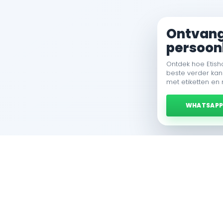
Ontvang 
persoonl
Ontdek hoe Etish
beste verder kan
met etiketten en
WHATSAP