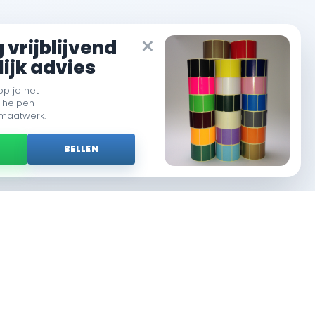
×
vrijblijvend
ijk advies
op je het
 helpen
 maatwerk.
P
BELLEN